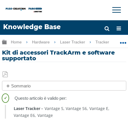
×
×
Knowledge Base
Lingua
Ingrandisci/riduci gerarchia globale
Home
Hardware
Laser Tracker
Tracker
K
Chiedere aiuto
Accesso
Kit di accessori TrackArm e software
supportato
Salva
Sommario
come
No
PDF
intestazioni
Laser Tracker
Vantage S
Vantage S6
Vantage E
Vantage E6
Vantage