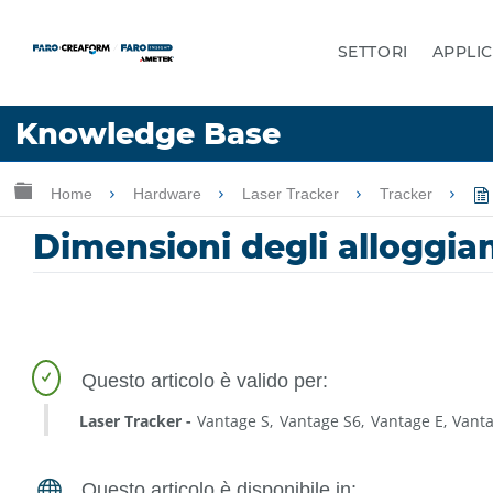
SETTORI
APPLIC
Lingua
Knowledge Base
Chiedere aiuto
Accesso
Ingrandisci/riduci gerarchia globale
Home
Hardware
Laser Tracker
Tracker
Dimensioni degli alloggia
Laser Tracker
Vantage S
Vantage S6
Vantage E
Vant