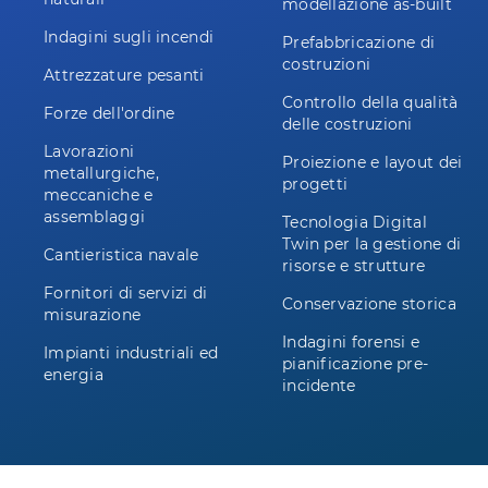
modellazione as-built
Indagini sugli incendi
Prefabbricazione di
costruzioni
Attrezzature pesanti
Controllo della qualità
Forze dell'ordine
delle costruzioni
Lavorazioni
Proiezione e layout dei
metallurgiche,
progetti
meccaniche e
assemblaggi
Tecnologia Digital
Twin per la gestione di
Cantieristica navale
risorse e strutture
Fornitori di servizi di
Conservazione storica
misurazione
Indagini forensi e
Impianti industriali ed
pianificazione pre-
energia
incidente