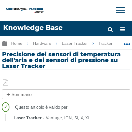
×
×
Knowledge Base
Lingua
Ingrandisci/riduci gerarchia globale
Home
Hardware
Laser Tracker
Tracker
P
Chiedere aiuto
Accesso
Precisione dei sensori di temperatura
dell'aria e dei sensori di pressione su
Laser Tracker
Salva
Sommario
come
No
PDF
intestazioni
Laser Tracker
Vantage
ION
Si
X
Xi