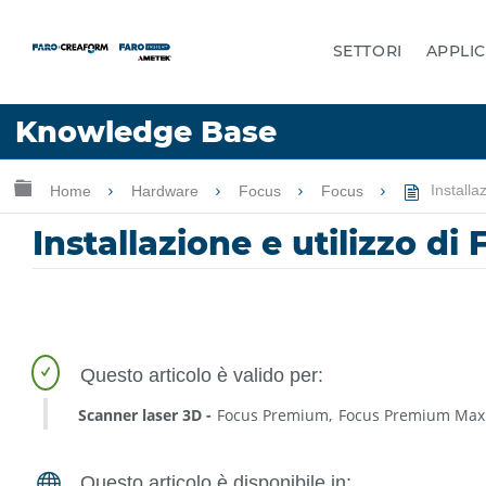
SETTORI
APPLIC
Lingua
Knowledge Base
Chiedere aiuto
Accesso
Ingrandisci/riduci gerarchia globale
Home
Hardware
Focus
Focus
Installa
Installazione e utilizzo di
Scanner laser 3D
Focus Premium
Focus Premium Max