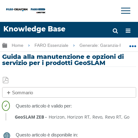
×
×
Knowledge Base
Lingua
Ingrandisci/riduci gerarchia globale
Home
FARO Essenziale
Generale: Garanzia-Formazi
Chiedere aiuto
Accesso
Guida alla manutenzione e opzioni di
servizio per i prodotti GeoSLAM
Salva
Sommario
come
No
PDF
intestazioni
GeoSLAM ZEB
Horizon
Horizon RT
Revo
Revo RT
Go