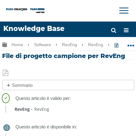
×
×
Knowledge Base
Lingua
Ingrandisci/riduci gerarchia globale
Home
Software
RevEng
RevEng
File di
Chiedere aiuto
Accesso
File di progetto campione per RevEng
Salva
Sommario
come
Procedura
PDF
rapida
RevEng
RevEng