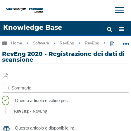
×
×
Knowledge Base
Lingua
Ingrandisci/riduci gerarchia globale
Home
Software
RevEng
RevEng
RevEng 
Chiedere aiuto
Accesso
RevEng 2020 - Registrazione dei dati di
scansione
Salva
Sommario
come
No
PDF
intestazioni
RevEng
RevEng