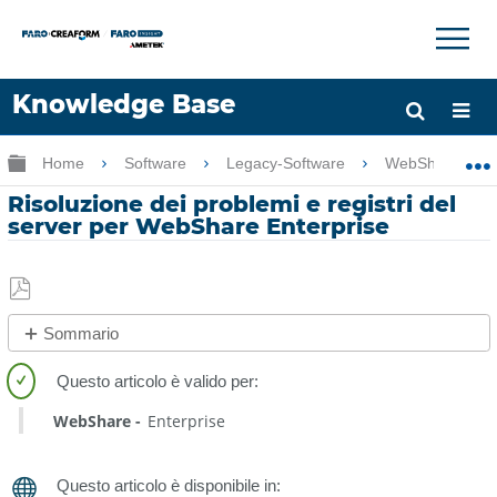
×
×
Knowledge Base
Lingua
Ingrandisci/riduci gerarchia globale
Home
Software
Legacy-Software
WebShare Ente
Chiedere aiuto
Accesso
Risoluzione dei problemi e registri del
server per WebShare Enterprise
Salva
Sommario
come
No
PDF
intestazioni
WebShare
Enterprise