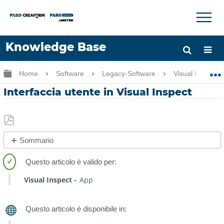
×
×
Knowledge Base
Lingua
Ingrandisci/riduci gerarchia globale
Home
Software
Legacy-Software
Visual Inspect
Chiedere aiuto
Accesso
Interfaccia utente in Visual Inspect
Salva
Sommario
come
No
PDF
intestazioni
Visual Inspect
App