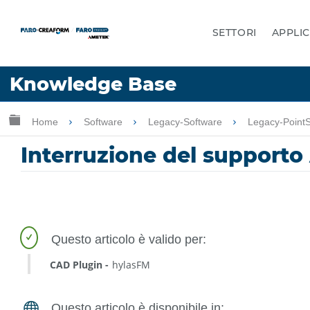
SETTORI
APPLIC
Lingua
Knowledge Base
Chiedere aiuto
Accesso
Ingrandisci/riduci gerarchia globale
Home
Software
Legacy-Software
Legacy-Point
Interruzione del support
CAD Plugin
hylasFM