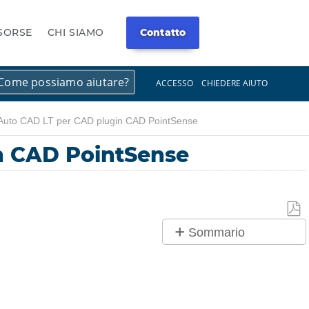
ISORSE
CHI SIAMO
Contatto
×
×
ACCESSO
CHIEDERE AIUTO
o Auto CAD LT per CAD plugin CAD PointSense
in CAD PointSense
Salv
Sommario
co
No
PDF
intestazioni