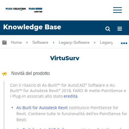
×
×
Knowledge Base
Lingua
Ingrandisci/riduci gerarchia globale
Home
Software
Legacy-Software
Legacy-PointSe
Chiedere aiuto
Accesso
VirtuSurv
Novità del prodotto
Con il rilascio di As-Built™ for AutoCAD
Software e As-
®
Built™ for Autodesk Revit
2018, FARO ® mette PointSense e
®
i Plug-in associati allo stato
eredità
.
As-Built for Autodesk Revit
sostituisce PointSense for
Revit. Contiene tutte le funzionalità dell'ex PointSense for
Revit.