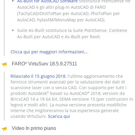
As-Built for AutoCAD Software
sostituisce PointSense for
AutoCAD e gli altri plug-in AutoCAD di FARO
(TachyCAD/DistToPlan per AutoCAD, PhoToPlan per
AutoCAD, hylasFM/MonuMap per AutoCAD).
Suite As-Built sostituisce la Suite PointSense. Contiene
As-Built per AutoCAD e As-Built per Revit.
Clicca qui per maggiori informazioni…
®
FARO
VirtuSurv 18.5.9.27511
Rilasciato il 15 giugno 2018
, l'ultimo aggiornamento che
fornisce strumenti avanzati per la valutazione dei dati di
scansione laser con o senza CAD. Con supporto per tutti i
prodotti Autodesk
basati su AutoCAD
2018, versioni da
®
®
BricsCAD 14 a 18 64 bit, SEMA versione 15 (per costruzioni in
legno) e molti altri. La nuova versione presenta modifiche
interne che miglioreranno la tua esperienza generale
usando VirtuSurv.
Scarica qui
Video In primo piano