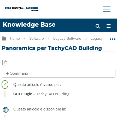
×
×
Knowledge Base
Lingua
Ingrandisci/riduci gerarchia globale
Home
Software
Legacy-Software
Legacy-PointSe
Chiedere aiuto
Accesso
Panoramica per TachyCAD Building
Salva
Sommario
come
No
PDF
intestazioni
CAD Plugin
TachyCAD Building