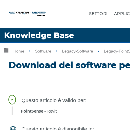
SETTORI
APPLIC
Lingua
Knowledge Base
Chiedere aiuto
Accesso
Ingrandisci/riduci gerarchia globale
Home
Software
Legacy-Software
Legacy-Point
Download del software per
PointSense
Revit