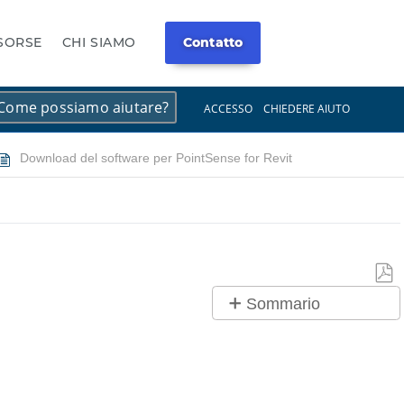
ISORSE
CHI SIAMO
Contatto
×
×
ACCESSO
CHIEDERE AIUTO
Download del software per PointSense for Revit
Salv
Sommario
co
Procedura
PDF
rapida
Preparazione