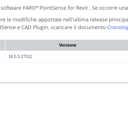
o
software FARO
PointSense for Revit . Se occorre un
®
re le modifiche apportate nell'ultima release princip
intSense e CAD Plugin, scaricare il documento
Cronolog
Versione
18.5.9.27511