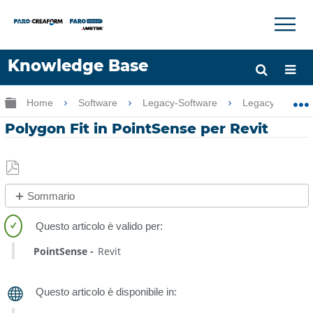
×
×
Knowledge Base
Lingua
Ingrandisci/riduci gerarchia globale
Home
Software
Legacy-Software
Legacy-PointSe
Chiedere aiuto
Accesso
Polygon Fit in PointSense per Revit
Salva
Sommario
come
No
PDF
intestazioni
PointSense
Revit