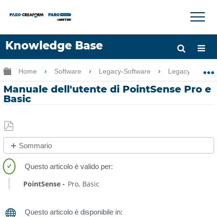
×
×
Knowledge Base
Lingua
Ingrandisci/riduci gerarchia globale
Home
Software
Legacy-Software
Legacy-PointSe
Chiedere aiuto
Accesso
Manuale dell'utente di PointSense Pro e
Basic
Salva
Sommario
come
PDF
Procedura
rapida
PointSense
Pro
Basic
Vedere
anche