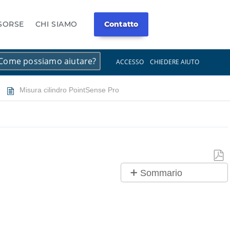
ISORSE
CHI SIAMO
Contatto
×
×
ACCESSO
CHIEDERE AIUTO
Misura cilindro PointSense Pro
Salv
Sommario
co
No
PDF
intestazioni