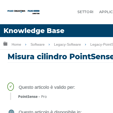
SETTORI
APPLIC
Lingua
Knowledge Base
Chiedere aiuto
Accesso
Ingrandisci/riduci gerarchia globale
Home
Software
Legacy-Software
Legacy-Point
Misura cilindro PointSens
PointSense
Pro