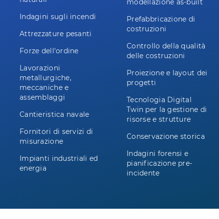
modellazione as-built
Indagini sugli incendi
Prefabbricazione di
costruzioni
Attrezzature pesanti
Controllo della qualità
Forze dell'ordine
delle costruzioni
Lavorazioni
Proiezione e layout dei
metallurgiche,
progetti
meccaniche e
assemblaggi
Tecnologia Digital
Twin per la gestione di
Cantieristica navale
risorse e strutture
Fornitori di servizi di
Conservazione storica
misurazione
Indagini forensi e
Impianti industriali ed
pianificazione pre-
energia
incidente