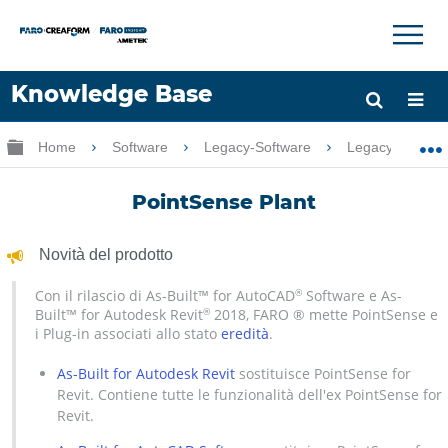
×
×
Knowledge Base
Lingua
Ingrandisci/riduci gerarchia globale
Home
Software
Legacy-Software
Legacy-PointSe
Chiedere aiuto
Accesso
PointSense Plant
Novità del prodotto
Con il rilascio di As-Built™ for AutoCAD
Software e As-
®
Built™ for Autodesk Revit
2018, FARO ® mette PointSense e
®
i Plug-in associati allo stato
eredità
.
As-Built for Autodesk Revit
sostituisce PointSense for
Revit. Contiene tutte le funzionalità dell'ex PointSense for
Revit.