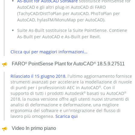
As-Built for AutoCAD Software
sostituisce PointSense for
AutoCAD e gli altri plug-in AutoCAD di FARO
(TachyCAD/DistToPlan per AutoCAD, PhoToPlan per
AutoCAD, hylasFM/MonuMap per AutoCAD).
Suite As-Built sostituisce la Suite PointSense. Contiene
As-Built per AutoCAD e As-Built per Revit.
Clicca qui per maggiori informazioni…
®
®
FARO
PointSense Plant for AutoCAD
18.5.9.27511
Rilasciato il 15 giugno 2018
, l'ultimo aggiornamento fornisce
strumenti avanzati per accelerare la modellazione di nuvole
di punti per i professionisti AEC in AutoCAD
. Con il
®
supporto di tutti i prodotti Autodesk
basati su AutoCAD
®
®
2018, la nuova versione offre agli utenti nuovi strumenti di
analisi di deformazione e deformazione, una migliore
ergonomia del software e un'integrazione del flusso di
lavoro più omogenea.
Scarica qui
Video In primo piano