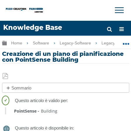
×
×
Knowledge Base
Lingua
Ingrandisci/riduci gerarchia globale
Home
Software
Legacy-Software
Legacy-PointSe
Chiedere aiuto
Accesso
Creazione di un piano di pianificazione
con PointSense Building
Salva
Sommario
come
No
PDF
intestazioni
PointSense
Building