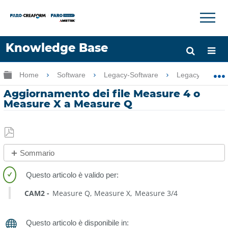
×
×
Knowledge Base
Lingua
Ingrandisci/riduci gerarchia globale
Home
Software
Legacy-Software
Legacy-Measure
Chiedere aiuto
Accesso
Aggiornamento dei file Measure 4 o
Measure X a Measure Q
Salva
Sommario
come
No
PDF
intestazioni
CAM2
Measure Q
Measure X
Measure 3/4