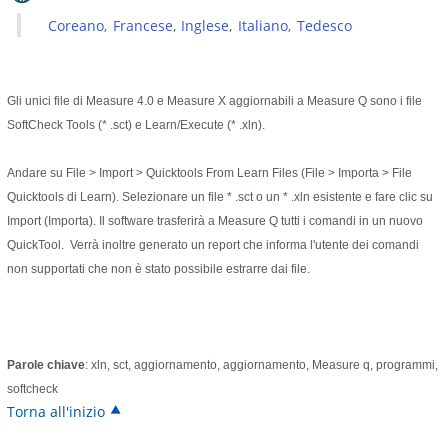
Coreano
Francese
Inglese
Italiano
Tedesco
Gli unici file di Measure 4.0 e Measure X aggiornabili a Measure Q sono i file
SoftCheck Tools (* .sct) e Learn/Execute (* .xln).
Andare su File > Import > Quicktools From Learn Files (File > Importa > File
Quicktools di Learn). Selezionare un file * .sct o un * .xln esistente e fare clic su
Import (Importa). Il software trasferirà a Measure Q tutti i comandi in un nuovo
QuickTool. Verrà inoltre generato un report che informa l'utente dei comandi
non supportati che non è stato possibile estrarre dai file.
Parole chiave
: xln, sct, aggiornamento, aggiornamento, Measure q, programmi,
softcheck
Torna all'inizio