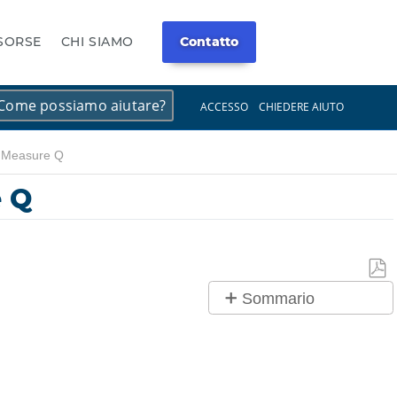
ISORSE
CHI SIAMO
Contatto
×
×
ACCESSO
CHIEDERE AIUTO
in Measure Q
e Q
Salv
Sommario
co
No
PDF
intestazioni