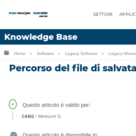
SETTORI
APPLIC
Lingua
Knowledge Base
Chiedere aiuto
Accesso
Ingrandisci/riduci gerarchia globale
Home
Software
Legacy-Software
Legacy-Measu
Percorso del file di salv
CAM2
Measure Q