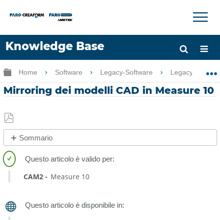
×
×
Knowledge Base
Lingua
Ingrandisci/riduci gerarchia globale
Home
Software
Legacy-Software
Legacy-Measu
Chiedere aiuto
Accesso
Mirroring dei modelli CAD in Measure 10
Salva
Sommario
come
No
PDF
intestazioni
CAM2
Measure 10