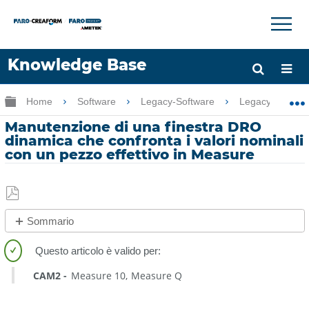
×
×
Knowledge Base
Lingua
Ingrandisci/riduci gerarchia globale
Home
Software
Legacy-Software
Legacy-Measu
Chiedere aiuto
Accesso
Manutenzione di una finestra DRO
dinamica che confronta i valori nominali
con un pezzo effettivo in Measure
Salva
Sommario
come
No
PDF
intestazioni
CAM2
Measure 10
Measure Q