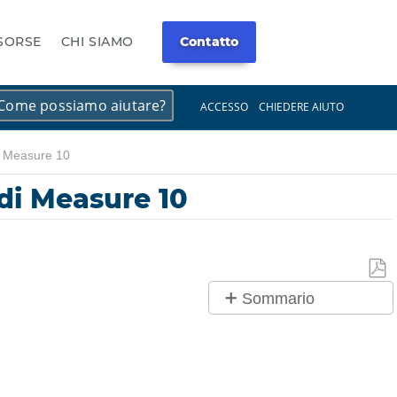
ISORSE
CHI SIAMO
Contatto
×
×
ACCESSO
CHIEDERE AIUTO
i Measure 10
di Measure 10
Salv
Sommario
co
No
PDF
intestazioni