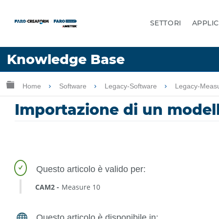
SETTORI
APPLIC
Lingua
Knowledge Base
Chiedere aiuto
Accesso
Ingrandisci/riduci gerarchia globale
Home
Software
Legacy-Software
Legacy-Meas
Importazione di un modell
CAM2
Measure 10