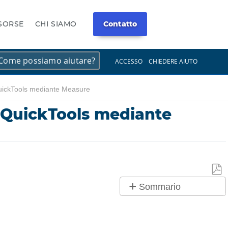
ISORSE
CHI SIAMO
Contatto
×
×
ACCESSO
CHIEDERE AIUTO
uickTools mediante Measure
 QuickTools mediante
Salv
Sommario
co
No
PDF
intestazioni