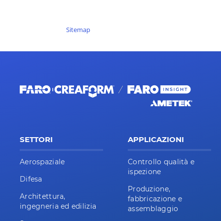
Sitemap
SETTORI
APPLICAZIONI
Aerospaziale
Controllo qualità e
ispezione
Difesa
Produzione,
Architettura,
fabbricazione e
ingegneria ed edilizia
assemblaggio