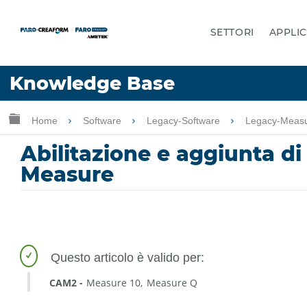
SETTORI
APPLIC
Lingua
Knowledge Base
Chiedere aiuto
Accesso
Ingrandisci/riduci gerarchia globale
Home
Software
Legacy-Software
Legacy-Meas
Abilitazione e aggiunta 
Measure
CAM2
Measure 10
Measure Q