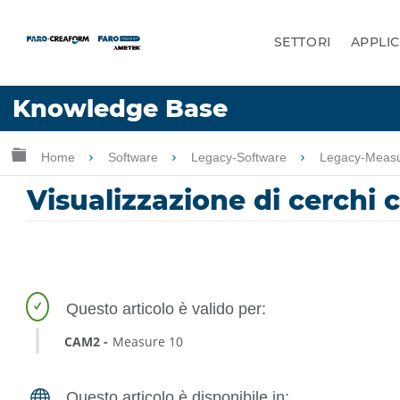
SETTORI
APPLIC
Lingua
Knowledge Base
Chiedere aiuto
Accesso
Ingrandisci/riduci gerarchia globale
Home
Software
Legacy-Software
Legacy-Meas
Visualizzazione di cerchi 
CAM2
Measure 10