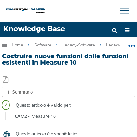
×
×
Knowledge Base
Lingua
Ingrandisci/riduci gerarchia globale
Home
Software
Legacy-Software
Legacy-Measu
Chiedere aiuto
Accesso
Costruire nuove funzioni dalle funzioni
esistenti in Measure 10
Salva
Sommario
come
No
PDF
intestazioni
CAM2
Measure 10