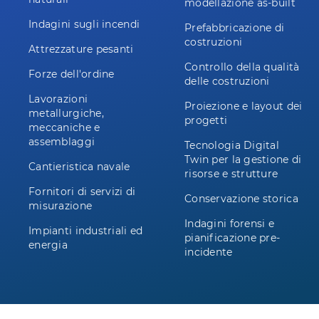
modellazione as-built
Indagini sugli incendi
Prefabbricazione di
costruzioni
Attrezzature pesanti
Controllo della qualità
Forze dell'ordine
delle costruzioni
Lavorazioni
Proiezione e layout dei
metallurgiche,
progetti
meccaniche e
assemblaggi
Tecnologia Digital
Twin per la gestione di
Cantieristica navale
risorse e strutture
Fornitori di servizi di
Conservazione storica
misurazione
Indagini forensi e
Impianti industriali ed
pianificazione pre-
energia
incidente