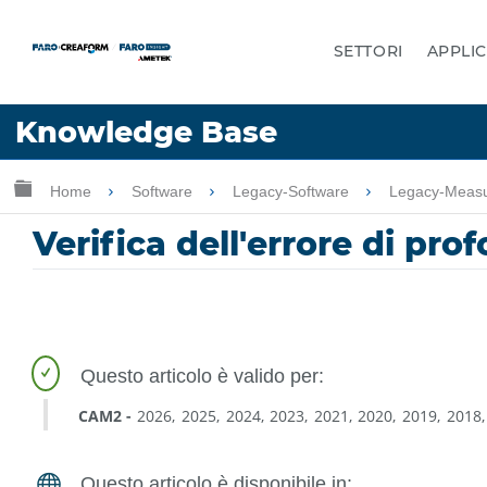
SETTORI
APPLIC
Lingua
Knowledge Base
Chiedere aiuto
Accesso
Ingrandisci/riduci gerarchia globale
Home
Software
Legacy-Software
Legacy-Meas
Verifica dell'errore di pr
CAM2
2026
2025
2024
2023
2021
2020
2019
2018