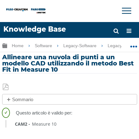
×
×
Knowledge Base
Lingua
Ingrandisci/riduci gerarchia globale
Home
Software
Legacy-Software
Legacy-Measu
Chiedere aiuto
Accesso
Allineare una nuvola di punti a un
modello CAD utilizzando il metodo Best
Fit in Measure 10
Salva
Sommario
come
No
PDF
intestazioni
CAM2
Measure 10