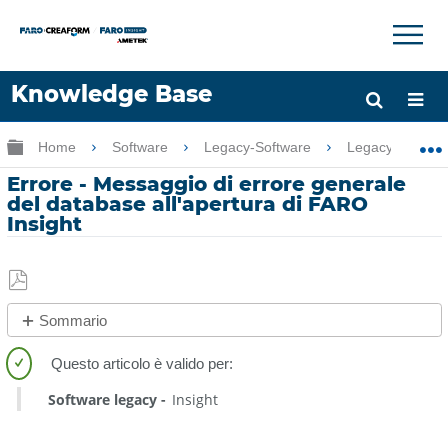
×
×
Knowledge Base
Lingua
Ingrandisci/riduci gerarchia globale
Home
Software
Legacy-Software
Legacy-FARO I
Chiedere aiuto
Accesso
Errore - Messaggio di errore generale
del database all'apertura di FARO
Insight
Salva
Sommario
come
No
PDF
intestazioni
Software legacy
Insight