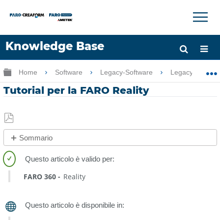
×
×
Knowledge Base
Lingua
Ingrandisci/riduci gerarchia globale
Home
Software
Legacy-Software
Legacy-FARO 
Chiedere aiuto
Accesso
Tutorial per la FARO Reality
Salva
Sommario
come
No
PDF
intestazioni
FARO 360
Reality