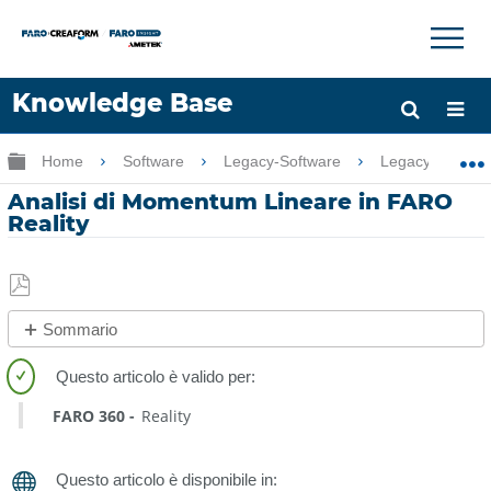
×
×
Knowledge Base
Lingua
Ingrandisci/riduci gerarchia globale
Home
Software
Legacy-Software
Legacy-FARO 
Chiedere aiuto
Accesso
Analisi di Momentum Lineare in FARO
Reality
Salva
Sommario
come
No
PDF
intestazioni
FARO 360
Reality