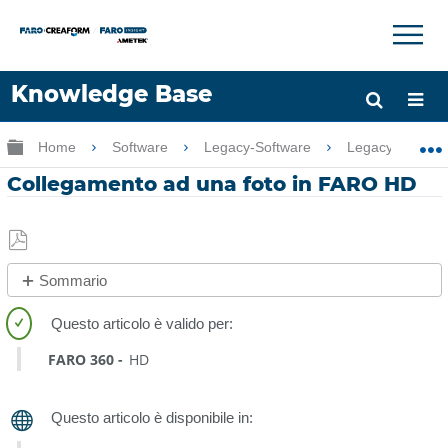
×
×
Knowledge Base
Lingua
Ingrandisci/riduci gerarchia globale
Home
Software
Legacy-Software
Legacy-FARO 
Chiedere aiuto
Accesso
Collegamento ad una foto in FARO HD
Salva
Sommario
come
No
PDF
intestazioni
FARO 360
HD