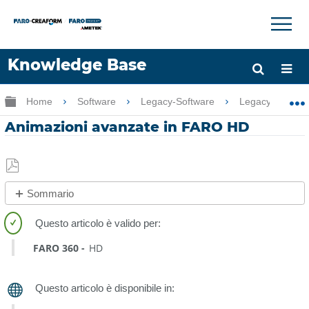
×
×
Knowledge Base
Lingua
Ingrandisci/riduci gerarchia globale
Home
Software
Legacy-Software
Legacy-FARO 
Chiedere aiuto
Accesso
Animazioni avanzate in FARO HD
Salva
Sommario
come
No
PDF
intestazioni
FARO 360
HD