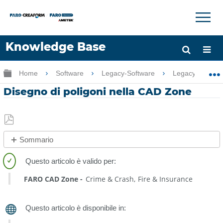
×
×
Knowledge Base
Lingua
Ingrandisci/riduci gerarchia globale
Home
Software
Legacy-Software
Legacy-CAD Z
Chiedere aiuto
Accesso
Disegno di poligoni nella CAD Zone
Salva
Sommario
come
No
PDF
intestazioni
FARO CAD Zone
Crime & Crash
Fire & Insurance