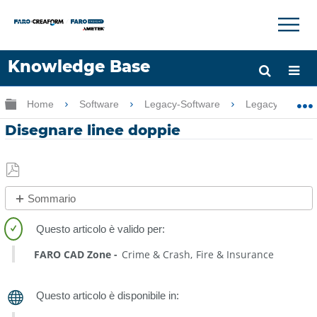
×
×
Knowledge Base
Lingua
Ingrandisci/riduci gerarchia globale
Home
Software
Legacy-Software
Legacy-CAD Z
Chiedere aiuto
Accesso
Disegnare linee doppie
Salva
Sommario
come
No
PDF
intestazioni
FARO CAD Zone
Crime & Crash
Fire & Insurance