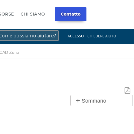
ISORSE
CHI SIAMO
Contatto
×
×
ACCESSO
CHIEDERE AIUTO
a CAD Zone
Salv
Sommario
co
No
PDF
intestazioni