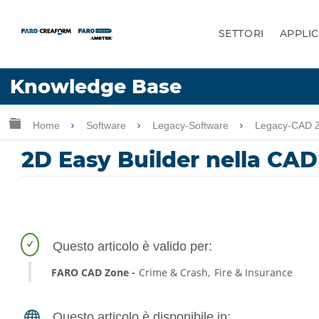
SETTORI
APPLIC
Lingua
Knowledge Base
Chiedere aiuto
Accesso
Ingrandisci/riduci gerarchia globale
Home
Software
Legacy-Software
Legacy-CAD 
2D Easy Builder nella CA
FARO CAD Zone
Crime & Crash
Fire & Insurance