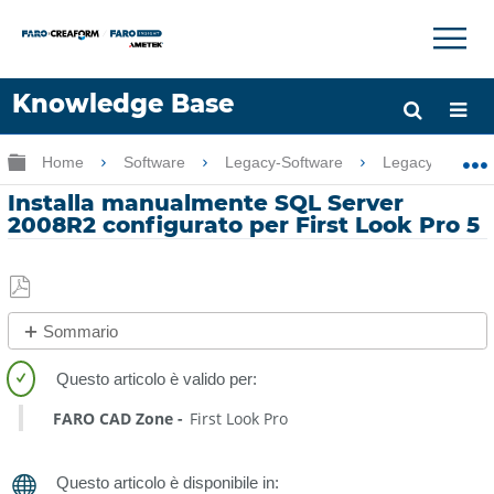
×
×
Knowledge Base
Lingua
Ingrandisci/riduci gerarchia globale
Home
Software
Legacy-Software
Legacy-CAD Z
Chiedere aiuto
Accesso
Installa manualmente SQL Server
2008R2 configurato per First Look Pro 5
Salva
Sommario
come
No
PDF
intestazioni
FARO CAD Zone
First Look Pro