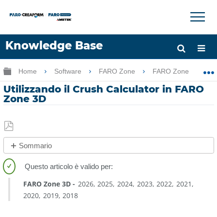
×
×
Knowledge Base
Lingua
Ingrandisci/riduci gerarchia globale
Home
Software
FARO Zone
FARO Zone
Chiedere aiuto
Accesso
Utilizzando il Crush Calculator in FARO
Zone 3D
Salva
Sommario
come
No
PDF
intestazioni
FARO Zone 3D
2026
2025
2024
2023
2022
2021
2020
2019
2018