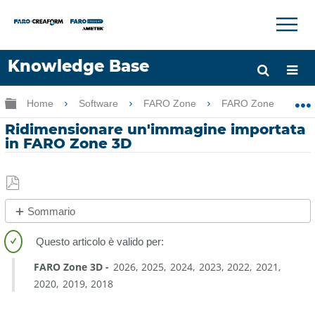
×
×
Knowledge Base
Lingua
Ingrandisci/riduci gerarchia globale
Home
Software
FARO Zone
FARO Zone
Chiedere aiuto
Accesso
Ridimensionare un'immagine importata
in FARO Zone 3D
Salva
Sommario
come
No
PDF
intestazioni
FARO Zone 3D
2026
2025
2024
2023
2022
2021
2020
2019
2018