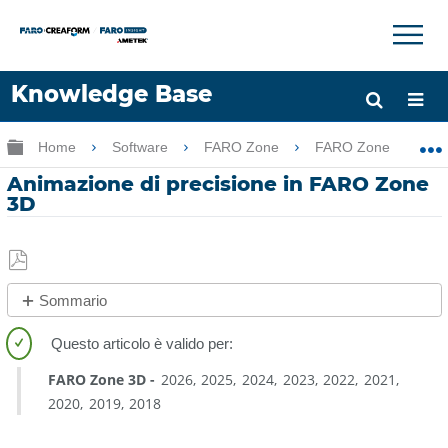
×
×
Knowledge Base
Lingua
Ingrandisci/riduci gerarchia globale
Home
Software
FARO Zone
FARO Zone
Chiedere aiuto
Accesso
Animazione di precisione in FARO Zone
3D
Salva
Sommario
come
No
PDF
intestazioni
FARO Zone 3D
2026
2025
2024
2023
2022
2021
2020
2019
2018