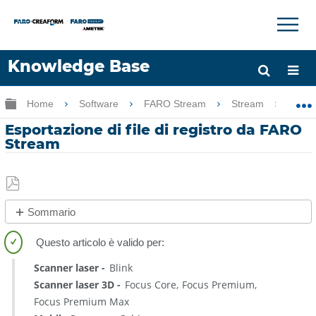
×
×
Knowledge Base
Lingua
Ingrandisci/riduci gerarchia globale
Home
Software
FARO Stream
Stream
Es
Chiedere aiuto
Accesso
Esportazione di file di registro da FARO
Stream
Salva
Sommario
come
No
PDF
intestazioni
Scanner laser
Blink
Scanner laser 3D
Focus Core
Focus Premium
Focus Premium Max