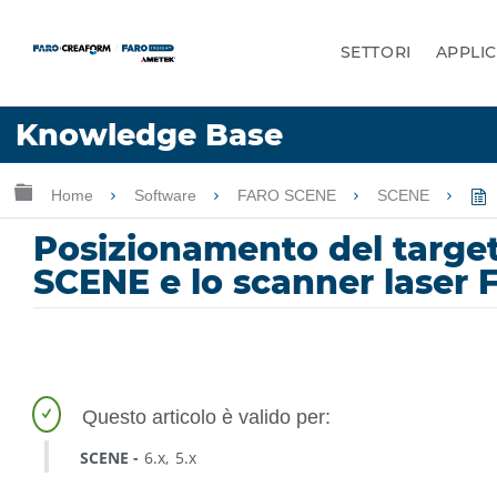
SETTORI
APPLIC
Lingua
Knowledge Base
Chiedere aiuto
Accesso
Ingrandisci/riduci gerarchia globale
Home
Software
FARO SCENE
SCENE
Posizionamento del target
SCENE e lo scanner laser
SCENE
6.x
5.x