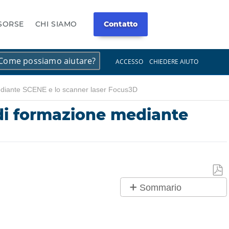
ISORSE
CHI SIAMO
Contatto
×
×
ACCESSO
CHIEDERE AIUTO
mediante SCENE e lo scanner laser Focus3D
 di formazione mediante
Salv
Sommario
co
No
PDF
intestazioni