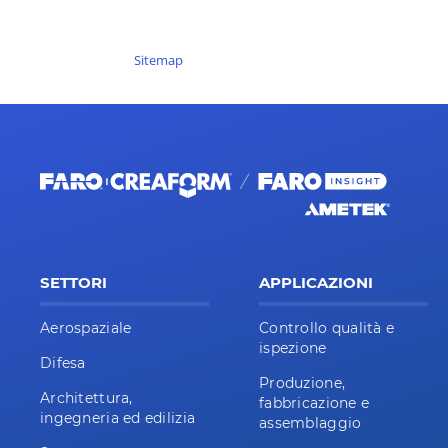
Sitemap
SETTORI
APPLICAZIONI
Aerospaziale
Controllo qualità e
ispezione
Difesa
Produzione,
Architettura,
fabbricazione e
ingegneria ed edilizia
assemblaggio