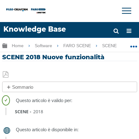
×
×
Knowledge Base
Lingua
Ingrandisci/riduci gerarchia globale
Home
Software
FARO SCENE
SCENE
SC
Chiedere aiuto
Accesso
SCENE 2018 Nuove funzionalità
Salva
Sommario
come
No
PDF
intestazioni
SCENE
2018