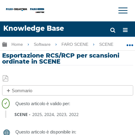
×
×
Knowledge Base
Lingua
Ingrandisci/riduci gerarchia globale
Home
Software
FARO SCENE
SCENE
Es
Chiedere aiuto
Accesso
Esportazione RCS/RCP per scansioni
ordinate in SCENE
Salva
Sommario
come
No
PDF
intestazioni
SCENE
2025
2024
2023
2022