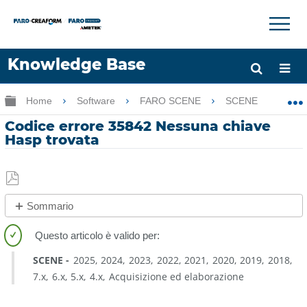
×
×
Knowledge Base
Lingua
Ingrandisci/riduci gerarchia globale
Home
Software
FARO SCENE
SCENE
Co
Chiedere aiuto
Accesso
Codice errore 35842 Nessuna chiave
Hasp trovata
Salva
Sommario
come
No
PDF
intestazioni
SCENE
2025
2024
2023
2022
2021
2020
2019
2018
7.x
6.x
5.x
4.x
Acquisizione ed elaborazione