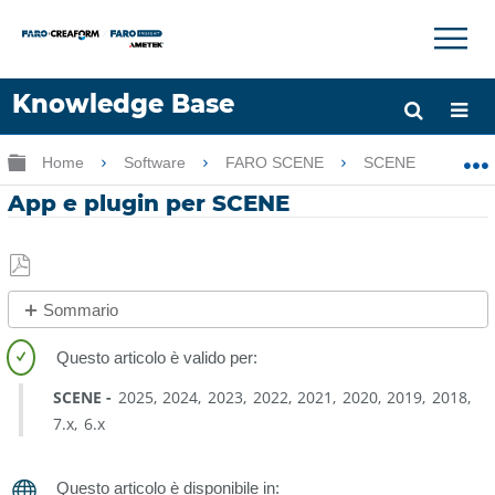
×
×
Knowledge Base
Lingua
Ingrandisci/riduci gerarchia globale
Home
Software
FARO SCENE
SCENE
Ap
Chiedere aiuto
Accesso
App e plugin per SCENE
Salva
Sommario
come
Default
PDF
and
Legacy
SCENE
2025
2024
2023
2022
2021
2020
2019
2018
SCENE/As-
7.x
6.x
Built
Modeler
Apps