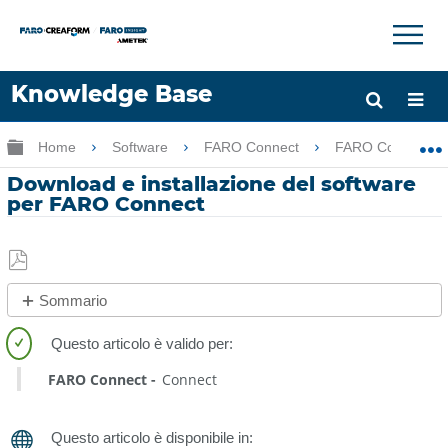
×
×
Knowledge Base
Lingua
Ingrandisci/riduci gerarchia globale
Home
Software
FARO Connect
FARO Connect
Chiedere aiuto
Accesso
Download e installazione del software
per FARO Connect
Salva
Sommario
come
No
PDF
intestazioni
FARO Connect
Connect