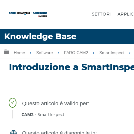
SETTORI
APPLIC
Lingua
Knowledge Base
Chiedere aiuto
Accesso
Ingrandisci/riduci gerarchia globale
Home
Software
FARO CAM2
SmartInspect
Introduzione a SmartInsp
CAM2
SmartInspect