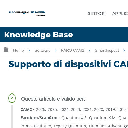
SETTORI
APPLIC
Lingua
Knowledge Base
Chiedere aiuto
Accesso
Ingrandisci/riduci gerarchia globale
Home
Software
FARO CAM2
SmartInspect
Supporto di dispositivi C
CAM2
2026
2025
2024
2023
2021
2020
2019
2018
FaroArm/ScanArm
Quantum X.S
Quantum X.M
Quan
Prime
Platinum
Legacy Quantum
Titanium
Advantag