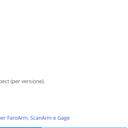
Gage
Laser
Tracker
Scanner
portatile
3D
Imager
ect (per versione).
per FaroArm, ScanArm e Gage