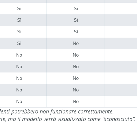
Sì
Sì
Sì
Sì
Sì
Sì
Sì
No
No
No
No
No
No
No
No
No
No
No
edenti potrebbero non funzionare correttamente.
e, ma il modello verrà visualizzato come “sconosciuto”. S