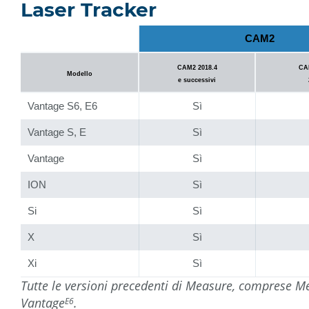
Laser Tracker
CAM2
CAM2 2018.4
CAM
Modello
e successivi
Vantage S6, E6
Sì
Vantage S, E
Sì
Vantage
Sì
ION
Sì
Si
Sì
X
Sì
Xi
Sì
Tutte le versioni precedenti di Measure, comprese M
Vantage
.
E6