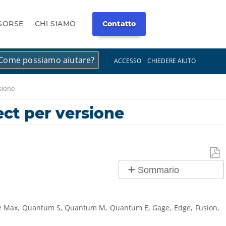
ISORSE
CHI SIAMO
Contatto
×
×
ACCESSO
CHIEDERE AIUTO
sione
ect per versione
Salv
Sommario
co
Panoramica
PDF
FaroArm/ScanArm
e Max
Quantum S
Quantum M
Quantum E
Gage
Edge
Fusion
e