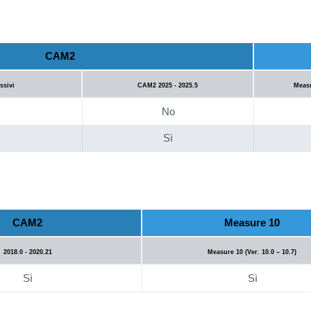
CAM2
ssivi
CAM2 2025 - 2025.5
Measu
No
Sì
CAM2
Measure 10
2018.0 - 2020.21
Measure 10 (Ver. 10.0 – 10.7)
Sì
Sì