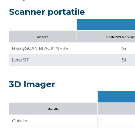
Scanner portatile
Modello
CAM2 2025.6 e succe
HandySCAN BLACK™|Elite
Sì
Leap ST
Sì
3D Imager
Modello
Cobalto