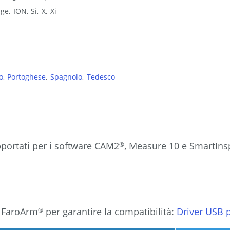
age
ION
Si
X
Xi
o
Portoghese
Spagnolo
Tedesco
portati per i software CAM2
, Measure 10 e SmartInsp
®
er FaroArm
per garantire la compatibilità:
Driver USB 
®