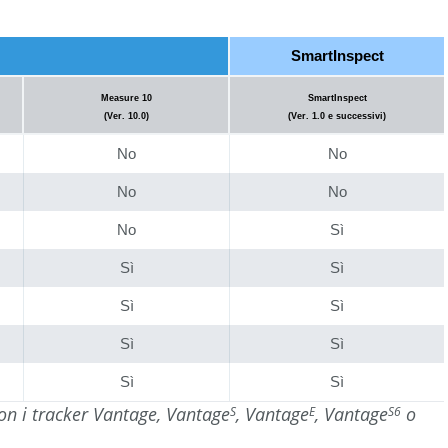
SmartInspect
Measure 10
SmartInspect
(Ver. 10.0)
(Ver. 1.0 e successivi)
No
No
No
No
No
Sì
Sì
Sì
Sì
Sì
Sì
Sì
Sì
Sì
on i tracker Vantage, Vantage
, Vantage
, Vantage
o
S
E
S6