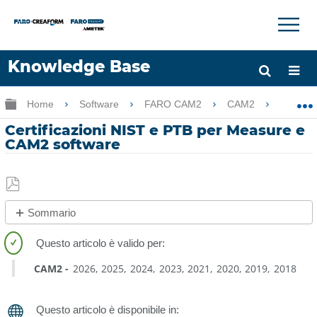
×
×
Knowledge Base
Lingua
Ingrandisci/riduci gerarchia globale
Home
Software
FARO CAM2
CAM2
Cert
Chiedere aiuto
Accesso
Certificazioni NIST e PTB per Measure e
CAM2 software
Salva
Sommario
come
Procedura
PDF
rapida
CAM2
2026
2025
2024
2023
2021
2020
2019
2018
Panoramica